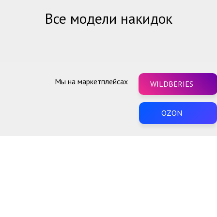
Зака
Все модели накидок
Цены
Установка
+7 926 714 9614
зво
Мы на маркетплейсах
WILDBERIES
OZON